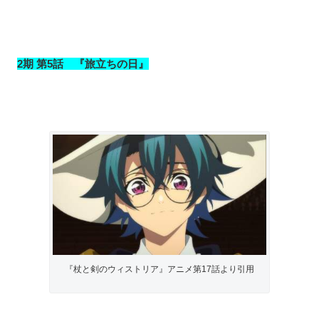
2期 第5話 『旅立ちの日』
『杖と剣のウィストリア』アニメ第17話より引用