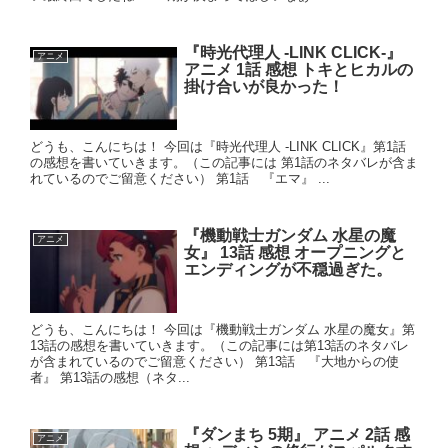
『時光代理人 -LINK CLICK-』
アニメ
アニメ 1話 感想 トキとヒカルの
掛け合いが良かった！
どうも、こんにちは！ 今回は『時光代理人 -LINK CLICK』第1話
の感想を書いていきます。（この記事には 第1話のネタバレが含ま
れているのでご留意ください） 第1話 『エマ』 ...
『機動戦士ガンダム 水星の魔
アニメ
女』 13話 感想 オープニングと
エンディングが不穏過ぎた。
どうも、こんにちは！ 今回は『機動戦士ガンダム 水星の魔女』第
13話の感想を書いていきます。（この記事には第13話のネタバレ
が含まれているのでご留意ください） 第13話 『大地からの使
者』 第13話の感想（ネタ...
『ダンまち 5期』 アニメ 2話 感
アニメ