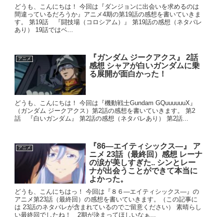
どうも、こんにちは！ 今回は『ダンジョンに出会いを求めるのは
間違っているだろうか』アニメ4期の第19話の感想を書いていきま
す。 第19話 『闘技場（コロシアム）』 第19話の感想（ネタバレ
あり） 19話ではベ...
『ガンダム ジークアクス』 2話
アニメ
感想 シャアが白いガンダムに乗
る展開が面白かった！
どうも、こんにちは！ 今回は『機動戦士Gundam GQuuuuuuX』
（ガンダム ジークアクス）第2話の感想を書いていきます。 第2
話 『白いガンダム』 第2話の感想（ネタバレあり） 第2話...
『86―エイティシックス―』 ア
アニメ
ニメ 23話（最終回）感想 レーナ
の涙が美しすぎた.. シンとレー
ナが出会うことができて本当に
よかった。
どうも、こんにちはっ！ 今回は『８６―エイティシックス―』の
アニメ第23話（最終回）の感想を書いていきます。（この記事に
は 23話のネタバレが含まれているのでご留意ください） 素晴らし
い最終回でしたね！ 2期が決まってほしいなぁ...