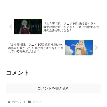
『よう実 4期』 アニメ 9話 感想 綾小路と
堀北の掛け合いがよき！ 一緒に行動する七
瀬の企みが気になる！
『よう実 4期』 アニメ 10話 感想 七瀬の水
着姿が可愛かった！ 綾小路とキスをして照
れている軽井沢がよき！
コメント
コメントを書き込む
ホーム
アニメ