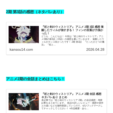
2期 第3話の感想（ネタバレあり）
『杖と剣のウィストリア』 アニメ 2期 3話 感想 覚
醒したウィルが強すぎる！ フィンの言葉が力強か
った！
どうも、こんにちは！ 今回は『杖と剣のウィストリア』アニ
メ2期の第3話（15話）の感想を書いていきます。 覚醒したウ
ィルがカッコ良かったです！ 2期 第3話 『たったひとつの魔
法』 『杖と...
kansou14.com
2026.04.28
アニメ2期の全話まとめはこちら！
『杖と剣のウィストリア』 アニメ 2期 全話 感想
ネタバレあり まとめ
本記事では『杖と剣のウィストリア 2期』の全話感想・考察
記事をまとめています。 各話の詳しいレビュー・感想や原作
との違いなどを随時更新していくので、ぜひブックマークし
てチャックしてください！ ○作品概要・あら...