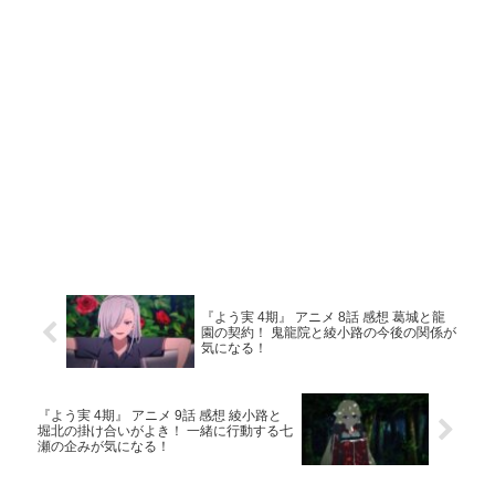
『よう実 4期』 アニメ 8話 感想 葛城と龍
園の契約！ 鬼龍院と綾小路の今後の関係が
気になる！
『よう実 4期』 アニメ 9話 感想 綾小路と
堀北の掛け合いがよき！ 一緒に行動する七
瀬の企みが気になる！