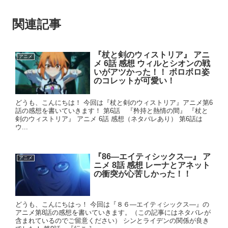
関連記事
『杖と剣のウィストリア』 アニ
アニメ
メ 6話 感想 ウィルとシオンの戦
いがアツかった！！ ボロボロ姿
のコレットが可愛い！
どうも、こんにちは！ 今回は『杖と剣のウィストリア』アニメ第6
話の感想を書いていきます！ 第6話 『矜持と熱情の間』 『杖と
剣のウィストリア』 アニメ 6話 感想（ネタバレあり） 第6話は
ウ...
『86―エイティシックス―』 ア
アニメ
ニメ 8話 感想 レーナとアネット
の衝突が心苦しかった！！
どうも、こんにちはっ！ 今回は『８６―エイティシックス―』の
アニメ第8話の感想を書いていきます。（この記事にはネタバレが
含まれているのでご留意ください） シンとライデンの関係が良き