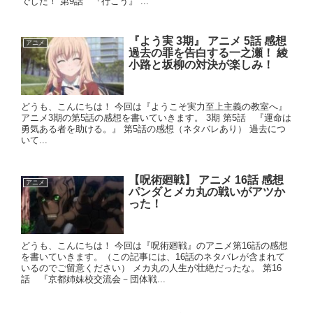
でした！ 第9話 『行こう』 ...
『よう実 3期』 アニメ 5話 感想
アニメ
過去の罪を告白する一之瀬！ 綾
小路と坂柳の対決が楽しみ！
どうも、こんにちは！ 今回は『ようこそ実力至上主義の教室へ』
アニメ3期の第5話の感想を書いていきます。 3期 第5話 『運命は
勇気ある者を助ける。』 第5話の感想（ネタバレあり） 過去につ
いて...
【呪術廻戦】 アニメ 16話 感想
アニメ
パンダとメカ丸の戦いがアツか
った！
どうも、こんにちは！ 今回は『呪術廻戦』のアニメ第16話の感想
を書いていきます。（この記事には、16話のネタバレが含まれて
いるのでご留意ください） メカ丸の人生が壮絶だったな。 第16
話 『京都姉妹校交流会－団体戦...