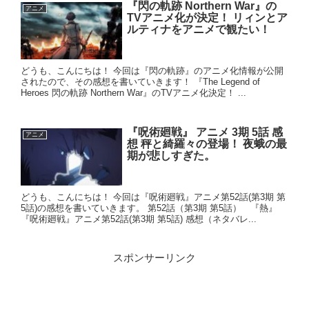
『閃の軌跡 Northern War』の
アニメ
TVアニメ化が決定！ リィンとア
ルティナをアニメで観たい！
どうも、こんにちは！ 今回は『閃の軌跡』のアニメ化情報が公開
されたので、その感想を書いていきます！ 『The Legend of
Heroes 閃の軌跡 Northern War』のTVアニメ化決定！ ...
『呪術廻戦』 アニメ 3期 5話 感
アニメ
想 秤と綺羅々の登場！ 夜蛾の最
期が悲しすぎた。
どうも、こんにちは！ 今回は『呪術廻戦』アニメ第52話(第3期 第
5話)の感想を書いていきます。 第52話（第3期 第5話） 『熱』
『呪術廻戦』アニメ第52話(第3期 第5話) 感想（ネタバレ...
スポンサーリンク