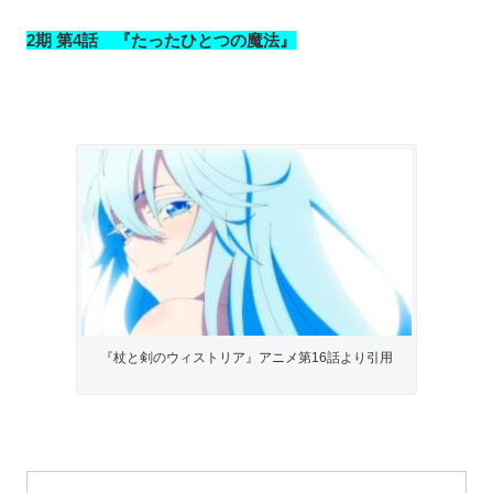
2期 第4話 『たったひとつの魔法』
『杖と剣のウィストリア』アニメ第16話より引用