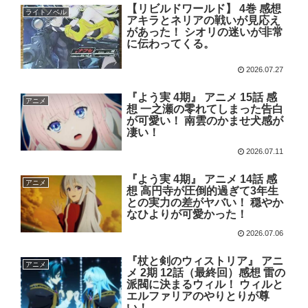
【リビルドワールド】 4巻 感想
ライトノベル
アキラとネリアの戦いが見応え
があった！ シオリの迷いが非常
に伝わってくる。
2026.07.27
『よう実 4期』 アニメ 15話 感
アニメ
想 一之瀬の零れてしまった告白
が可愛い！ 南雲のかませ犬感が
凄い！
2026.07.11
『よう実 4期』 アニメ 14話 感
アニメ
想 高円寺が圧倒的過ぎて3年生
との実力の差がヤバい！ 穏やか
なひよりが可愛かった！
2026.07.06
『杖と剣のウィストリア』 アニ
アニメ
メ 2期 12話（最終回）感想 雷の
派閥に決まるウィル！ ウィルと
エルファリアのやりとりが尊
い！