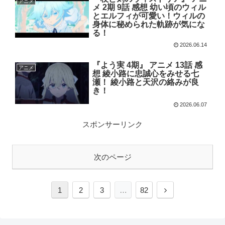
アニメ
メ 2期 9話 感想 幼い頃のウィル
とエルフィが可愛い！ウィルの
身体に秘められた軌跡が気にな
る！
2026.06.14
『よう実 4期』 アニメ 13話 感
アニメ
想 綾小路に忠誠心をみせる七
瀬！ 綾小路と天沢の絡みが良
き！
2026.06.07
スポンサーリンク
次のページ
1
2
3
…
82