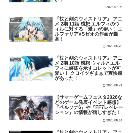
2026.07.05
『杖と剣のウィストリア』 アニ
アニメ
メ 2期 11話 感想 エルフィのウ
ィルに対する「愛」が凄い！ エ
ルファリアVSゼオの作画が最
高！
2026.06.28
『杖と剣のウィストリア』 アニ
アニメ
メ 2期 10話 感想 ウィルとエル
フィに嫉妬を示すコレットが可
愛い！ クロイツざまぁで爽快感
があった！
2026.06.21
【サマーゲームフェスタ2026な
ゲーム
どのゲーム発表イベント感想】
『ペルソナ6』や『FF7レベレー
ション』の情報が嬉しすぎた！
2026.06.14
『杖と剣のウィストリア』 アニ