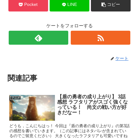
Pocket
LINE
コピー
ケートをフォローする
ケート
関連記事
【盾の勇者の成り上がり】 3話
アニメ
感想 ラフタリアがスゴく強くな
っている！ 尚文の戦い方が好
きだなー！
どうも，こんにちはっ！ 今回は『盾の勇者の成り上がり』の第3話
の感想を書いていきます。（この記事にはネタバレが含まれてい
るのでご留意ください） 大きくなったラフタリアも可愛いですね