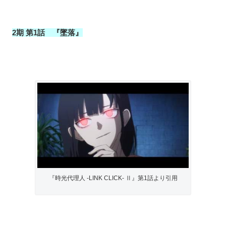
2期 第1話 『墜落』
『時光代理人 -LINK CLICK- Ⅱ』第1話より引用