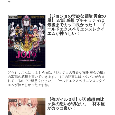
ｗ
【ジョジョの奇妙な冒険 黄金の
アニメ
風】 37話 感想 ブチャラティは
最後までカッコ良かった！ ゴ
ールドエクスペリエンスレクイ
エムが神々しい！
どうも，こんにちは！ 今回は『ジョジョの奇妙な冒険 黄金の風』
の37話の感想を書いていきます。（この記事にはネタバレが含ま
れているのでご留意ください） ゴールドエクスペリエンスレクイ
エムが神々しかったですね。 ...
【俺ガイル 3期】6話 感想 由比
アニメ
ヶ浜の想いが切ない。 材木座
がカッコ良い！