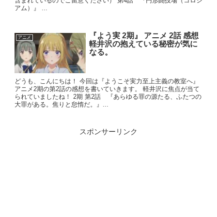
含まれているのでご留意ください） 第4話 『円形闘技場（コロシ
アム）』 ...
『よう実 2期』 アニメ 2話 感想
アニメ
軽井沢の抱えている秘密が気に
なる。
どうも、こんにちは！ 今回は『ようこそ実力至上主義の教室へ』
アニメ2期の第2話の感想を書いていきます。 軽井沢に焦点が当て
られていましたね！ 2期 第2話 『あらゆる罪の源たる、ふたつの
大罪がある。焦りと怠惰だ。』...
スポンサーリンク