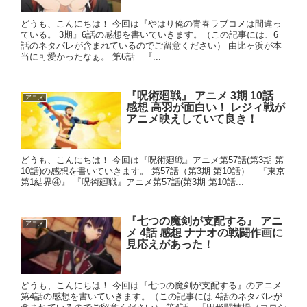
どうも、こんにちは！ 今回は『やはり俺の青春ラブコメは間違っ
ている。 3期』6話の感想を書いていきます。（この記事には、6
話のネタバレが含まれているのでご留意ください） 由比ヶ浜が本
当に可愛かったなぁ。 第6話 『...
『呪術廻戦』 アニメ 3期 10話
アニメ
感想 高羽が面白い！ レジィ戦が
アニメ映えしていて良き！
どうも、こんにちは！ 今回は『呪術廻戦』アニメ第57話(第3期 第
10話)の感想を書いていきます。 第57話（第3期 第10話） 『東京
第1結界④』 『呪術廻戦』アニメ第57話(第3期 第10話...
『七つの魔剣が支配する』 アニ
アニメ
メ 4話 感想 ナナオの戦闘作画に
見応えがあった！
どうも、こんにちは！ 今回は『七つの魔剣が支配する』のアニメ
第4話の感想を書いていきます。（この記事には 4話のネタバレが