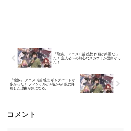
『龍族』 アニメ 0話 感想 作画が綺麗だっ
た！ 主人公への熱心なスカウトが面白かっ
た！
『龍族』 アニメ 1話 感想 ギャグパートが
多かった！ フィンゲルがA級からF級に降
格した理由が気になる。
コメント