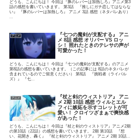
どうも、こんにちは！ 今回は『豚のレバーは加熱しろ』アニメ第3
話の感想を書いていきます。 第3話 『推しにガチ恋してはならな
い』 『豚のレバーは加熱しろ』 アニメ 3話 感想（ネタバレあり）
...
『七つの魔剣が支配する』 アニ
アニメ
メ 8話 感想 オリバー VS ロッ
シ！ 照れたときのテレサの声が
可愛かった！
どうも、こんにちは！ 今回は『七つの魔剣が支配する』のアニメ
第8話の感想を書いていきます。（この記事には 8話のネタバレが
含まれているのでご留意ください） 第8話 『挑戦者（ライバル
ズ）』 『七...
『杖と剣のウィストリア』 アニ
アニメ
メ 2期 10話 感想 ウィルとエル
フィに嫉妬を示すコレットが可
愛い！ クロイツざまぁで爽快感
があった！
どうも、こんにちは！ 今回は『杖と剣のウィストリア』アニメ2期
の第10話（22話）の感想を書いていきます。 2期 第10話 『想
い、花開き、轟く』 『杖と剣のウィストリア』 アニメ 2期 10話...