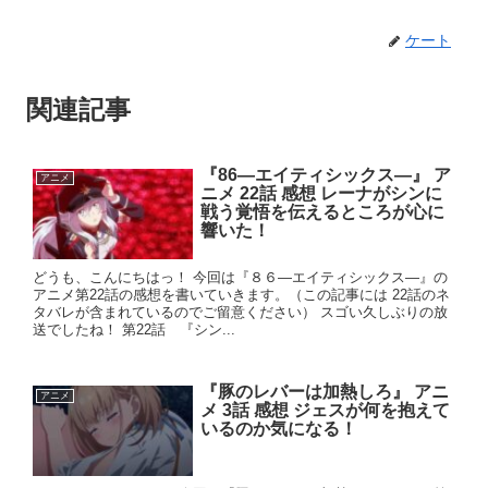
ケート
関連記事
『86―エイティシックス―』 ア
アニメ
ニメ 22話 感想 レーナがシンに
戦う覚悟を伝えるところが心に
響いた！
どうも、こんにちはっ！ 今回は『８６―エイティシックス―』の
アニメ第22話の感想を書いていきます。（この記事には 22話のネ
タバレが含まれているのでご留意ください） スゴい久しぶりの放
送でしたね！ 第22話 『シン...
『豚のレバーは加熱しろ』 アニ
アニメ
メ 3話 感想 ジェスが何を抱えて
いるのか気になる！