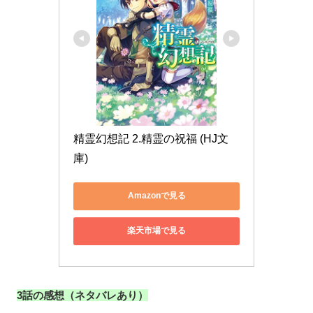
精霊幻想記 2.精霊の祝福 (HJ文
庫)
Amazonで見る
楽天市場で見る
3話の感想（ネタバレあり）