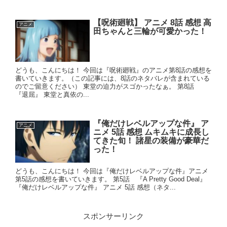
【呪術廻戦】 アニメ 8話 感想 高
アニメ
田ちゃんと三輪が可愛かった！
どうも、こんにちは！ 今回は『呪術廻戦』のアニメ第8話の感想を
書いていきます。（この記事には、8話のネタバレが含まれている
のでご留意ください） 東堂の迫力がスゴかったなぁ。 第8話
『退屈』 東堂と真依の...
『俺だけレベルアップな件』 ア
アニメ
ニメ 5話 感想 ムキムキに成長し
てきた旬！ 諸星の装備が豪華だ
った！
どうも、こんにちは！ 今回は『俺だけレベルアップな件』アニメ
第5話の感想を書いていきます。 第5話 『A Pretty Good Deal』
『俺だけレベルアップな件』 アニメ 5話 感想（ネタ...
スポンサーリンク