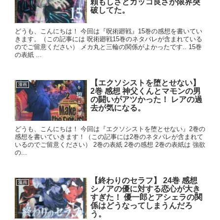
頼もしさとカッコ良さが限界突
破してた。
どうも、こんにちは！ 今回は『呪術廻戦』15巻の感想を書いてい
きます。（この記事には 呪術廻戦15巻のネタバレが含まれている
のでご留意ください） メカ丸と三輪の関係がよかったです.. 15巻
の表紙 ...
【エクソシストを堕とせない】
漫画
2巻 感想 神父くんとマモンの男
の闘いがアツかった！ レアの過
去が気になる。
どうも、こんにちは！ 今回は『エクソシストを堕とせない』2巻の
感想を書いていきます！（この記事には2巻のネタバレが含まれて
いるのでご留意ください） 2巻の表紙 2巻の感想 2巻の表紙は 強欲
の...
【終わりのセラフ】 24巻 感想
漫画
シノアの優に対する恋心が大き
すぎた！ 優一郎とアシェラの関
係はどうなってしまうんだろ
う。