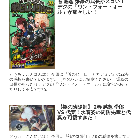
巻 感想 爆豪の成長がスゴい！
デクの「ワン・フォー・オー
ル」が痛々しい！
どうも，こんばんは！ 今回は『僕のヒーローアカデミア』の22巻
の感想を書いていきます。（ネタバレにご留意ください） 爆豪の
成長があったり，デクの「ワン・フォー・オール」に変化があっ
たりして不安ですね。
【鵺の陰陽師】 2巻 感想 学郎
漫画
VS 代葉！水着姿の周防先輩と代
葉が可愛すぎた！
どうも、こんにちは！ 今回は『鵺の陰陽師』2巻の感想を書いてい