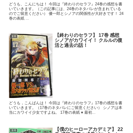
どうも、こんにちは！ 今回は『終わりのセラフ』24巻の感想を書
いていきます。（この記事には、24巻のネタバレが含まれている
のでご留意ください） 優一郎とシノアの関係性が大好きです！ 24
巻の表紙 ...
【終わりのセラフ】 17巻 感想
漫画
シノアがカワイイ！ クルルの復
活と過去の話！
どうも，こんばんは！ 今回は『終わりのセラフ』17巻の感想を書
いていきます。（17巻のネタバレにご留意ください） シノアは本
当にカワイイ少女ですよね。 17巻の表紙 ♦ 最初...
【僕のヒーローアカデミア】 22
漫画